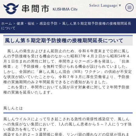
Select Language
▼
ホーム
>
健康・福祉
>
感染症予防
> 風しん第５期定期予防接種の接種期間延長
について
風しん第５期定期予防接種の接種期間延長について
風しんの発生およびまん延防止のため、令和６年度末まで公的に風し
んの予防接種を受ける機会のなかった昭和37年４月２日から昭和54年４
月１日生まれの男性に対して、串間市よりクーポン券を発送し、「抗体
検査」と「予防接種」を無料で受けられる機会が設けられていました。
しかし、全国的に「麻しん風しん混合（MR）ワクチン」の供給が不安定
な状況が続いていたことから、令和７年３月に厚生労働省より、予防接
種の実施期間のみ２年間延長できるとの通知がありました。
これを受け、串間市においても国が示す対象者に対して２年間予防接
種の実施を延長いたします。
風しんとは
風しんウイルスによって引き起こされる急性の発疹性感染症で、風しん
への免疫がない集団において、1人の風しん患者から５～７人にうつす強
い感染力を有しています。
感染すると約２～３週間後に発疹、リンパ節の腫れなどの症状が現れま