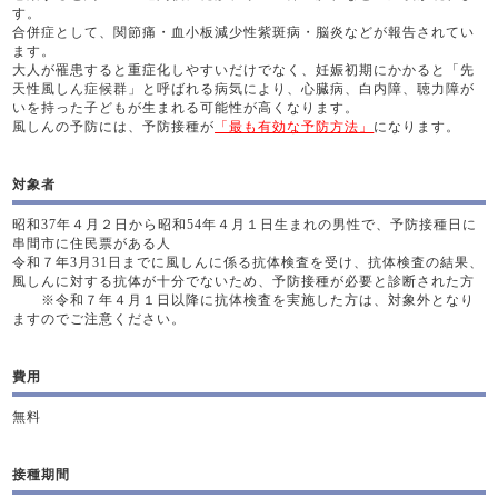
す。
合併症として、関節痛・血小板減少性紫斑病・脳炎などが報告されてい
ます。
大人が罹患すると重症化しやすいだけでなく、妊娠初期にかかると「先
天性風しん症候群」と呼ばれる病気により、心臓病、白内障、聴力障が
いを持った子どもが生まれる可能性が高くなります。
風しんの予防には、予防接種が
「最も有効な予防方法」
になります。
対象者
昭和37年４月２日から昭和54年４月１日生まれの男性で、予防接種日に
串間市に住民票がある人
令和７年3月31日までに風しんに係る抗体検査を受け、抗体検査の結果、
風しんに対する抗体が十分でないため、予防接種が必要と診断された方
※令和７年４月１日以降に抗体検査を実施した方は、対象外となり
ますのでご注意ください。
費用
無料
接種期間