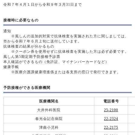
令和７年４月１日から令和９年３月31日まで
接種時に必要なもの
通知
※風しんの追加的対策で抗体検査を実施された方に関しましては、
市から令和７年６月上旬に送付しています。
抗体検査の結果が分かるもの
※クーポン券を使用せずに抗体検査を実施した方は必ず必要です。
風しん第5期定期予防接種予診票
本人確認ができるもの（免許証、マイナンバーカードなど）
健康手帳
※医療介護課健康増進係または各支所の窓口で発行できます。
予防接種ができる医療機関
医療機関名
電話番号
大井外科医院
25-2100
春光会記念病院
22-2324
津曲小児科
22-2175