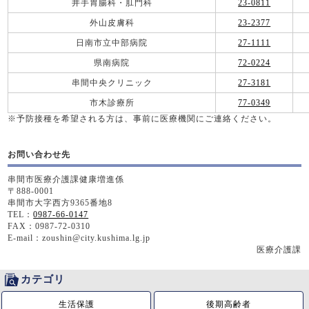
井手胃腸科・肛門科
23-0811
外山皮膚科
23-2377
日南市立中部病院
27-1111
県南病院
72-0224
串間中央クリニック
27-3181
市木診療所
77-0349
※予防接種を希望される方は、事前に医療機関にご連絡ください。
お問い合わせ先
串間市医療介護課健康増進係
〒888-0001
串間市大字西方9365番地8
TEL：
0987-66-0147
FAX：0987-72-0310
E-mail：
zoushin@city.kushima.lg.jp
医療介護課
カテゴリ
生活保護
後期高齢者