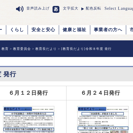
Select Langua
音声読み上げ
文字拡大
配色反転
ー
くらし
安全と安心
健康と福祉
事業者の方へ
>
教育
>
教育委員会
>
教育長だより
> [教育長だより]令和８年度 発行
 発行
６月１２日発行
６月２４日発行