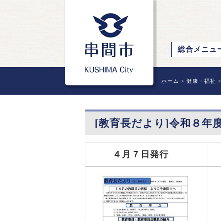
総合メニュ
ホーム
>
健康・福祉
[教育長だより]令和８年度
４月７日発行