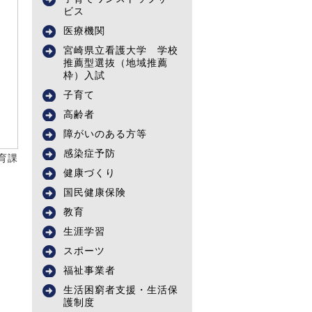
ビス
医療機関
宮崎県立看護大学 学校
推薦型選抜（地域推薦
枠）入試
子育て
高齢者
障がいのある方等
感染症予防
育課
健康づくり
国民健康保険
教育
生涯学習
スポーツ
福祉事業者
生活困窮者支援・生活保
護制度