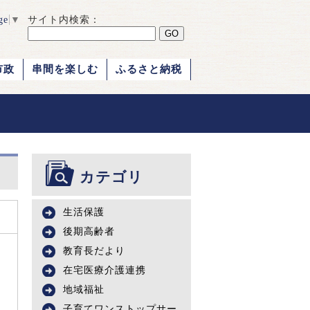
ge
▼
サイト内検索：
市政
串間を楽しむ
ふるさと納税
カテゴリ
生活保護
後期高齢者
教育長だより
在宅医療介護連携
地域福祉
子育てワンストップサー