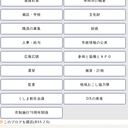
過疎対策
串間市の概要
施設・学校
文化財
職員の募集
財政
人事・給与
市政情報の公表
広報広聴
参画と協働とＮＰＯ
選挙
施策・計画
監査
地域おこし協力隊
くしま創生会議
DXの推進
市制施行70周年関係
このブログを購読(RSS 2.0)