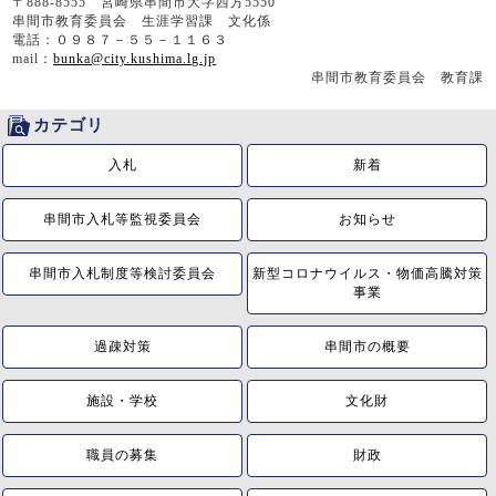
〒888-8555 宮崎県串間市大字西方5550
串間市教育委員会 生涯学習課 文化係
電話：０９８７－５５－１１６３
mail：
bunka@city.kushima.lg.jp
串間市教育委員会 教育課
カテゴリ
入札
新着
串間市入札等監視委員会
お知らせ
串間市入札制度等検討委員会
新型コロナウイルス・物価高騰対策
事業
過疎対策
串間市の概要
施設・学校
文化財
職員の募集
財政