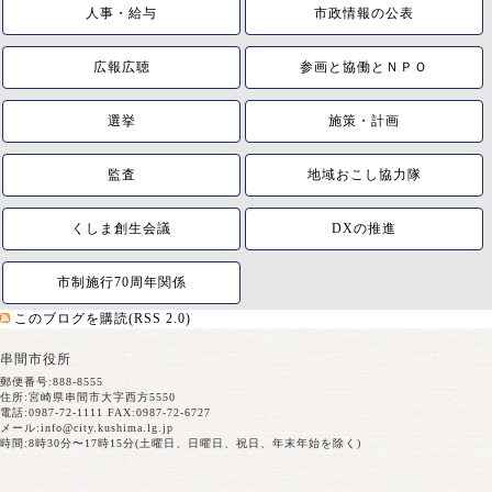
人事・給与
市政情報の公表
広報広聴
参画と協働とＮＰＯ
選挙
施策・計画
監査
地域おこし協力隊
くしま創生会議
DXの推進
市制施行70周年関係
このブログを購読(RSS 2.0)
串間市役所
郵便番号:888-8555
住所:宮崎県串間市大字西方5550
電話:0987-72-1111 FAX:0987-72-6727
メール:
info@city.kushima.lg.jp
時間:8時30分〜17時15分(土曜日、日曜日、祝日、年末年始を除く)