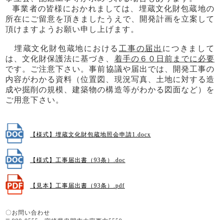
事業者の皆様におかれましては、埋蔵文化財包蔵地の
所在にご留意を頂きましたうえで、開発計画を立案して
頂けますようお願い申し上げます。
埋蔵文化財包蔵地における
工事の届出
につきまして
は、文化財保護法に基づき、
着手の６０日前までに必要
です。ご注意下さい。
事前協議や届出では、開発工事の
内容がわかる資料（位置図、現況写真、土地に対する造
成や掘削の規模、建築物の構造等がわかる図面など）を
ご用意下さい。
【様式】埋蔵文化財包蔵地照会申請1.docx
【様式】工事届出書（93条）.doc
【見本】工事届出書（93条）.pdf
〇お問い合わせ