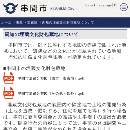
Select Language
▼
ホーム
>
市政
>
文化財
> 周知の埋蔵文化財包蔵地について
周知の埋蔵文化財包蔵地について
串間市では、以下に添付する地図の赤線で囲まれた地
域において、遺跡などの文化財が埋蔵されている地域
「周知の埋蔵文化財包蔵地」が指定されています。
■串間市の埋蔵文化財包蔵地
串間市遺跡分布図（西方・市街地）.pdf
串間市遺跡分布図（その他・郊外）.pdf
埋蔵文化財包蔵地の範囲内や隣接地で土地の開発行為
（土地を造成・掘削する、住宅を建てる等）を行う場合
は、事前に教育委員会との協議や工事着手の届出が必要
です。開発行為の内容によっては、事前の発掘調査や工
事立会、配慮工事等が求められる場合もあります。