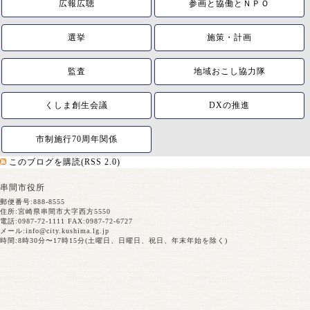
広報広聴
参画と協働とＮＰＯ
選挙
施策・計画
監査
地域おこし協力隊
くしま創生会議
DXの推進
市制施行70周年関係
このブログを購読(RSS 2.0)
串間市役所
郵便番号:888-8555
住所:宮崎県串間市大字西方5550
電話:0987-72-1111 FAX:0987-72-6727
メール:
info@city.kushima.lg.jp
時間:8時30分〜17時15分(土曜日、日曜日、祝日、年末年始を除く)