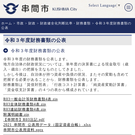
Select Language
▼
ホーム
>
市政
>
財政
>
財政健全化判断比率・財務書類
> 令和３年度財務書類の
公表
令和３年度財務書類の公表
令和３年度財務書類の公表
令和３年度の財務書類を公表します。
地方自治体の財政状況については、単年度の決算書による現金取引（歳
入・歳出）の把握を主なものとしてきました。
しかし今後は、自治体が持つ資産や負債の状況、またその変動も含めて
把握する必要があることから、財務書類を公表します。
財務書類は「賃借対照表」「行政コスト計算書」「純資産変動計算書」
「資金収支計算書」の４つの表から構成されています。
R03一般会計等財務書類4表.zip
R03全体財務書類4表.zip
R03連結財務書類4表.zip
附属明細書.zip
【串間市】R03注記.pdf
2021_串間市_公表用データ（固定資産台帳）.xlsx
串間市公表用資料.pptx