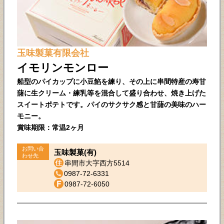
玉味製菓有限会社
イモリンモンロー
船型のパイカップに小豆餡を練り、その上に串間特産の寿甘
藷に生クリーム・練乳等を混合して盛り合わせ、焼き上げた
スイートポテトです。パイのサクサク感と甘藷の美味のハー
モニー。
賞味期限：常温2ヶ月
お問い合
玉味製菓(有)
わせ先
串間市大字西方5514
0987-72-6331
0987-72-6050