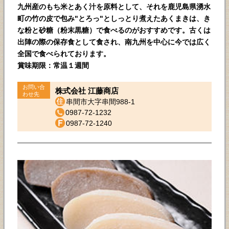
九州産のもち米とあく汁を原料として、それを鹿児島県湧水
町の竹の皮で包み"とろっ"としっとり煮えたあくまきは、き
な粉と砂糖（粉末黒糖）で食べるのがおすすめです。古くは
出陣の際の保存食として食され、南九州を中心に今では広く
全国で食べられております。
賞味期限：常温１週間
お問い合
株式会社 江藤商店
わせ先
串間市大字串間988-1
0987-72-1232
0987-72-1240