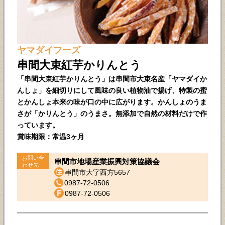
ヤマダイフーズ
串間大束紅芋かりんとう
「串間大束紅芋かりんとう」は串間市大束名産「ヤマダイか
んしょ」を細切りにして風味の良い植物油で揚げ、特製の蜜
とかんしょ本来の味が口の中に広がります。かんしょのうま
さが「かりんとう」のうまさ。無添加で自然の材料だけで作
っています。
賞味期限：常温3ヶ月
お問い合
串間市地場産業振興対策協議会
わせ先
串間市大字西方5657
0987-72-0506
0987-72-0506