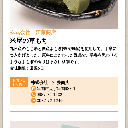
株式会社 江藤商店
米屋の草もち
九州産のもち米と国産よもぎ(奈良県産)を使用して、丁寧に
つきあげました。原料にこだわった逸品で、早春を思わせる
ようなよもぎの香りはまさに格別です。
賞味期限：常温5日
お問い合
株式会社 江藤商店
わせ先
串間市大字串間988-1
0987-72-1232
0987-72-1240