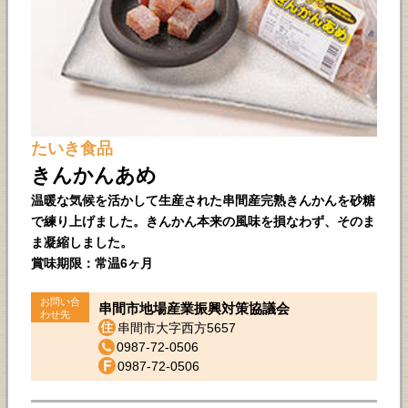
たいき食品
きんかんあめ
温暖な気候を活かして生産された串間産完熟きんかんを砂糖
で練り上げました。きんかん本来の風味を損なわず、そのま
ま凝縮しました。
賞味期限：常温6ヶ月
お問い合
串間市地場産業振興対策協議会
わせ先
串間市大字西方5657
0987-72-0506
0987-72-0506