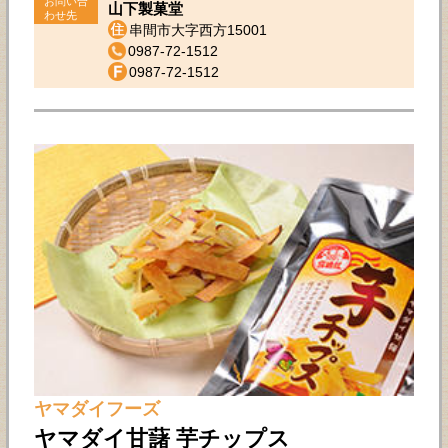
お問い合
山下製菓堂
わせ先
串間市大字西方15001
0987-72-1512
0987-72-1512
ヤマダイフーズ
ヤマダイ甘藷 芋チップス