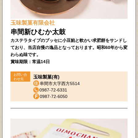
玉味製菓有限会社
串間新ひむか太鼓
カステラタイプのブッセに小豆餡と軟かい求肥餅をサンドし
ており、当店自慢の逸品となっております。昭和60年から変
わらぬ味です。
賞味期限：常温14日
お問い合
玉味製菓(有)
わせ先
串間市大字西方5514
0987-72-6331
0987-72-6050