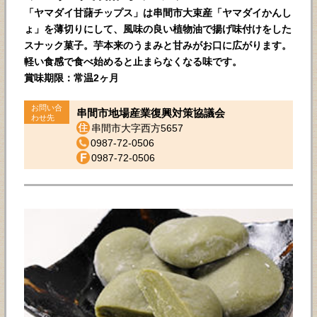
「ヤマダイ甘藷チップス」は串間市大束産「ヤマダイかんし
ょ」を薄切りにして、風味の良い植物油で揚げ味付けをした
スナック菓子。芋本来のうまみと甘みがお口に広がります。
軽い食感で食べ始めると止まらなくなる味です。
賞味期限：常温2ヶ月
お問い合
串間市地場産業復興対策協議会
わせ先
串間市大字西方5657
0987-72-0506
0987-72-0506