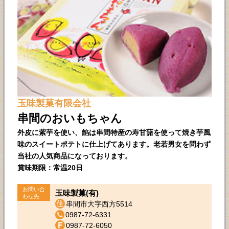
玉味製菓有限会社
串間のおいもちゃん
外皮に紫芋を使い、餡は串間特産の寿甘藷を使って焼き芋風
味のスイートポテトに仕上げてあります。老若男女を問わず
当社の人気商品になっております。
賞味期限：常温20日
お問い合
玉味製菓(有)
わせ先
串間市大字西方5514
0987-72-6331
0987-72-6050