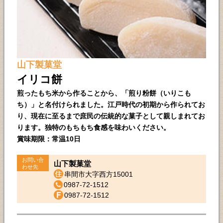
山下製菓堂
イリコ餅
煎ったもち米から作ることから、「煎り粉餅（いりこも
ち）」と名付けられました。江戸時代の初期から作られてお
り、現在に至るまで庶民の伝統的な菓子として親しまれてお
ります。独特のもちもち食感を味わいください。
賞味期限：常温10日
お問い合
山下製菓堂
わせ先
串間市大字西方15001
0987-72-1512
0987-72-1512