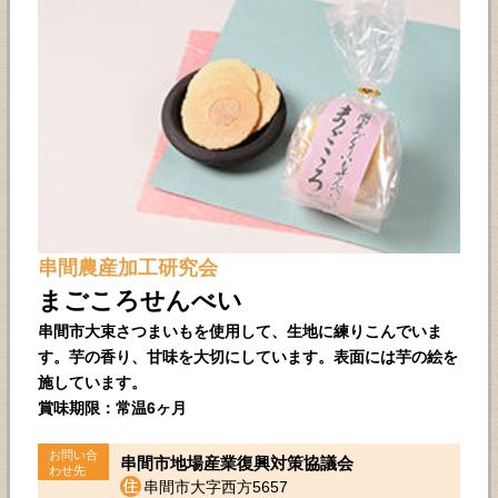
串間農産加工研究会
まごころせんべい
串間市大束さつまいもを使用して、生地に練りこんでいま
す。芋の香り、甘味を大切にしています。表面には芋の絵を
施しています。
賞味期限：常温6ヶ月
お問い合
串間市地場産業復興対策協議会
わせ先
串間市大字西方5657