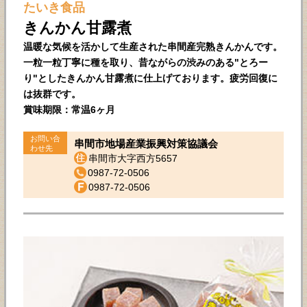
たいき食品
きんかん甘露煮
温暖な気候を活かして生産された串間産完熟きんかんです。
一粒一粒丁寧に種を取り、昔ながらの渋みのある"とろー
り"としたきんかん甘露煮に仕上げております。疲労回復に
は抜群です。
賞味期限：常温6ヶ月
お問い合
串間市地場産業振興対策協議会
わせ先
串間市大字西方5657
0987-72-0506
0987-72-0506