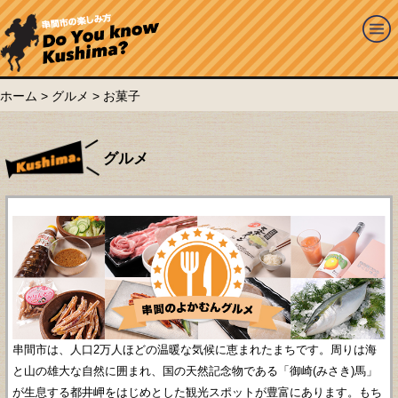
ホーム
>
グルメ
> お菓子
グルメ
串間市は、人口2万人ほどの温暖な気候に恵まれたまちです。周りは海
と山の雄大な自然に囲まれ、国の天然記念物である「御崎(みさき)馬」
が生息する都井岬をはじめとした観光スポットが豊富にあります。もち