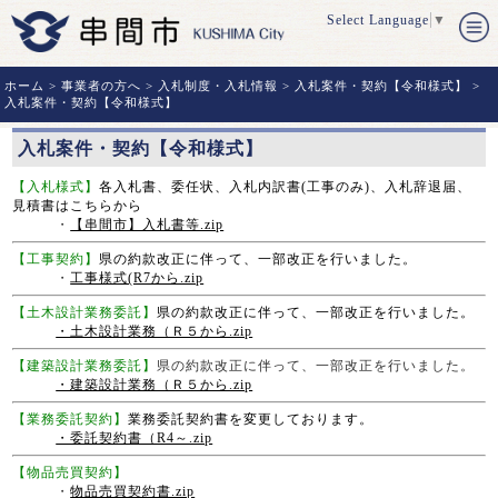
Select Language
▼
ホーム
>
事業者の方へ
>
入札制度・入札情報
>
入札案件・契約【令和様式】
>
入札案件・契約【令和様式】
入札案件・契約【令和様式】
【入札様式】
各入札書、委任状、入札内訳書(工事のみ)、入札辞退届、
見積書はこちらから
・
【串間市】入札書等.zip
【工事契約】
県の約款改正に伴って、一部改正を行いました。
・
工事様式(R7から.zip
【土木設計業務委託】
県の約款改正に伴って、一部改正を行いました。
・土木設計業務（Ｒ５から.zip
【建築設計業務委託】
県の約款改正に伴って、一部改正を行いました。
・建築設計業務（Ｒ５から.zip
【業務委託契約】
業務委託契約書を変更しております。
・委託契約書（R4～.zip
【物品売買契約】
・
物品売買契約書.zip