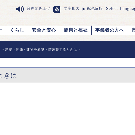
Select Langua
音声読み上げ
文字拡大
配色反転
ー
くらし
安全と安心
健康と福祉
事業者の方へ
へ
>
建築・開発
>
建物を新築・増改築するときは
>
ときは