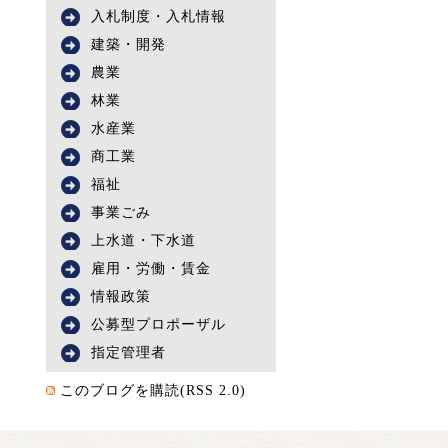
入札制度・入札情報
建築・開発
農業
林業
水産業
商工業
福祉
事業ごみ
上水道・下水道
雇用・労働・賃金
情報政策
公募型プロポーザル
指定管理者
このブログを購読(RSS 2.0)