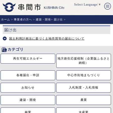
Select Language
▼
ホーム
>
事業者の方へ
>
建築・開発
>
届け出
>
届け出
国土利用計画法に基づく土地売買等の届出について
カテゴリ
再生可能エネルギー
地方創生応援税制（企業版ふるさと
納税）
各種届出・申請
中心市街地まちづくり
お知らせ
入札制度・入札情報
建築・開発
農業
林業
水産業