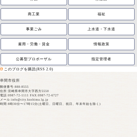
商工業
福祉
事業ごみ
上水道・下水道
雇用・労働・賃金
情報政策
公募型プロポーザル
指定管理者
このブログを購読(RSS 2.0)
串間市役所
郵便番号:888-8555
住所:宮崎県串間市大字西方5550
電話:0987-72-1111 FAX:0987-72-6727
メール:
info@city.kushima.lg.jp
時間:8時30分〜17時15分(土曜日、日曜日、祝日、年末年始を除く)