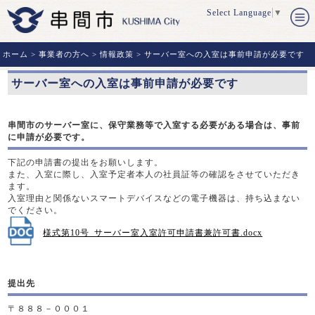
Select Language
▼
ホーム
>
事業者の方へ
>
情報政策
> サーバー室への入室は事前申請が必要です
サーバー室への入室は事前申請が必要です
串間市のサーバー室に、保守業務等で入室する必要がある場合は、事前
に申請が必要です。
下記の申請書の提出をお願いします。
また、入室に際し、入室予定者本人の社員証等の確認をさせていただき
ます。
入室理由と関係ないスマートデバイスなどの電子機器は、持ち込まない
でください。
様式第10号_サーバー室入室許可申請書兼許可書.docx
提出先
〒８８８－０００１