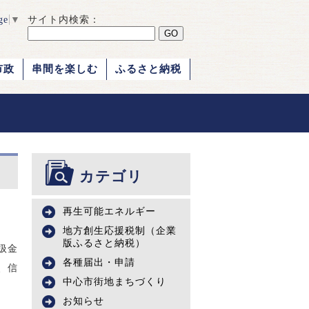
ge
▼
サイト内検索：
市政
串間を楽しむ
ふるさと納税
カテゴリ
再生可能エネルギー
地方創生応援税制（企業
版ふるさと納税）
扱金
各種届出・申請
、信
中心市街地まちづくり
お知らせ