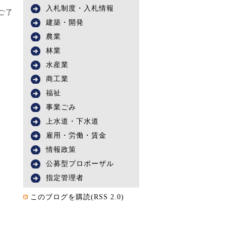
入札制度・入札情報
ご了
建築・開発
農業
林業
水産業
商工業
福祉
事業ごみ
上水道・下水道
雇用・労働・賃金
情報政策
公募型プロポーザル
指定管理者
このブログを購読(RSS 2.0)