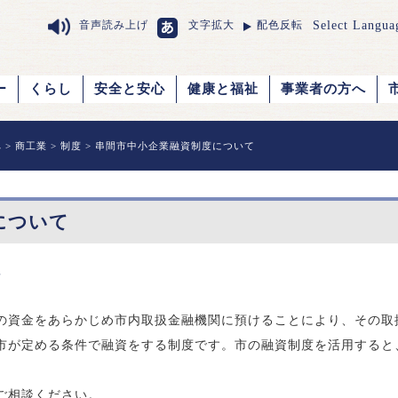
Select Langua
音声読み上げ
文字拡大
配色反転
ー
くらし
安全と安心
健康と福祉
事業者の方へ
へ
>
商工業
>
制度
> 串間市中小企業融資制度について
について
要
の資金をあらかじめ市内取扱金融機関に預けることにより、その取
市が定める条件で融資をする制度です。市の融資制度を活用すると
ご相談ください。