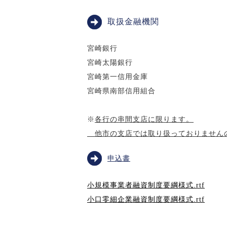
取扱金融機関
宮崎銀行
宮崎太陽銀行
宮崎第一信用金庫
宮崎県南部信用組合
※
各行の串間支店に限ります。
他市の支店では取り扱っておりません
申込書
小規模事業者融資制度要綱様式.rtf
小口零細企業融資制度要綱様式.rtf