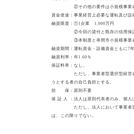
②その他の要件は小規模事業者
資金使途：事業経営上必要な運転及び設
融資限度：①1企業 1,000万円
②今回の貸付と既存の信用保証協会の
③本制度と串間市小規模事業者融資制
融資期間：運転資金・設備資金ともに7
融資利率：年1.60％
保証料率：なし。
ただし、事業者型選択型経営者保証
うとする者の自己負担とする。
担 保：原則不要
保 証 人 ：法人は原則代表者のみ、個
ただし、法人において事業者選択型
は、この限りでない。