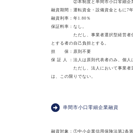
②本制度と串間市小口零細企業融資制
融資期間：運転資金・設備資金ともに7
融資利率：年1.80％
保証料率：なし。
ただし、事業者選択型経営者保証非
とする者の自己負担とする。
担 保：原則不要
保 証 人 ：法人は原則代表者のみ、個
ただし、法人において事業者選択型
は、この限りでない。
串間市小口零細企業融資
融資対象：①中小企業信用保険法第2条