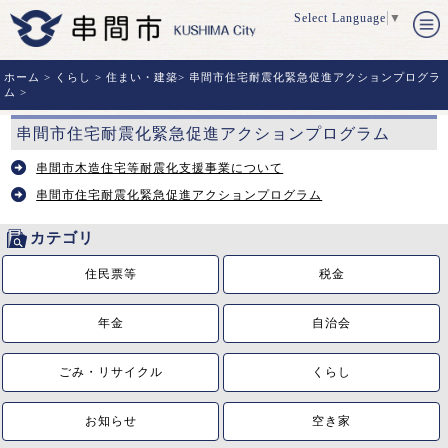
Select Language
▼
ホーム
>
くらし
>
住まい・建築
>
串間市住宅耐震化緊急促進アクションプログラ
ム
>
串間市住宅耐震化緊急促進アクションプログラム
串間市木造住宅等耐震化支援事業について
串間市住宅耐震化緊急促進アクションプログラム
カテゴリ
住民票等
税金
年金
自治会
ごみ・リサイクル
くらし
お知らせ
空き家