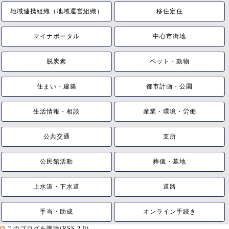
地域連携組織（地域運営組織）
移住定住
マイナポータル
中心市街地
脱炭素
ペット・動物
住まい・建築
都市計画・公園
生活情報・相談
産業・環境・労働
公共交通
支所
公民館活動
葬儀・墓地
上水道・下水道
道路
手当・助成
オンライン手続き
このブログを購読(RSS 2.0)