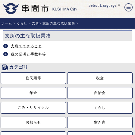
Select Language
▼
ホーム
>
くらし
>
支所
>
支所の主な取扱業務
>
支所の主な取扱業務
支所でできること
税の証明と手数料等
カテゴリ
住民票等
税金
年金
自治会
ごみ・リサイクル
くらし
お知らせ
空き家