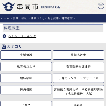
ホーム
>
健康・福祉
>
健康づくり
>
食と健康
>
料理教室
>
料理教室
ヘルシークッキング
カテゴリ
生活保護
後期高齢者
教育長だより
在宅医療介護連携
地域福祉
子育てワンストップサービス
医療機関
宮崎県立看護大学 学校推薦型選抜
（地域推薦枠）入試
子育て
高齢者