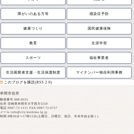
障がいのある方等
感染症予防
健康づくり
国民健康保険
教育
生涯学習
スポーツ
福祉事業者
生活困窮者支援・生活保護制度
マイナンバー独自利用事務
このブログを購読(RSS 2.0)
串間市役所
郵便番号:888-8555
住所:宮崎県串間市大字西方5550
電話:0987-72-1111 FAX:0987-72-6727
メール:
info@city.kushima.lg.jp
時間:8時30分〜17時15分(土曜日、日曜日、祝日、年末年始を除く)