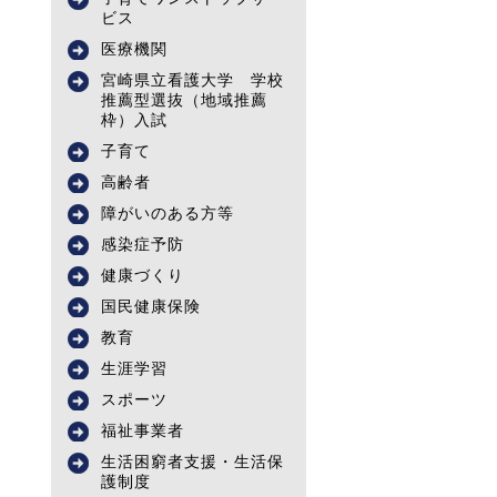
ビス
医療機関
宮崎県立看護大学 学校
推薦型選抜（地域推薦
枠）入試
子育て
高齢者
障がいのある方等
感染症予防
健康づくり
国民健康保険
教育
生涯学習
スポーツ
福祉事業者
生活困窮者支援・生活保
護制度