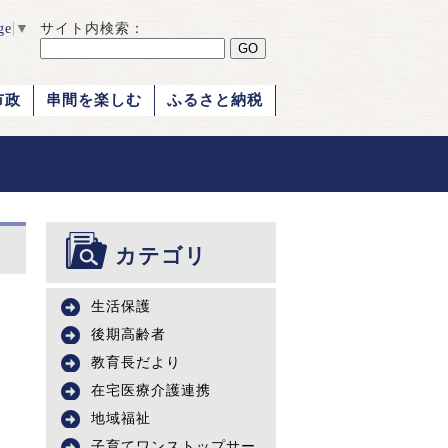
ge
▼
サイト内検索：
市政
串間を楽しむ
ふるさと納税
カテゴリ
生活保護
後期高齢者
教育長だより
在宅医療介護連携
地域福祉
子育てワンストップサー