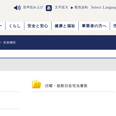
Select Langua
音声読み上げ
文字拡大
配色反転
ー
くらし
安全と安心
健康と福祉
事業者の方へ
>
医療機関
日曜・祝祭日在宅当番医