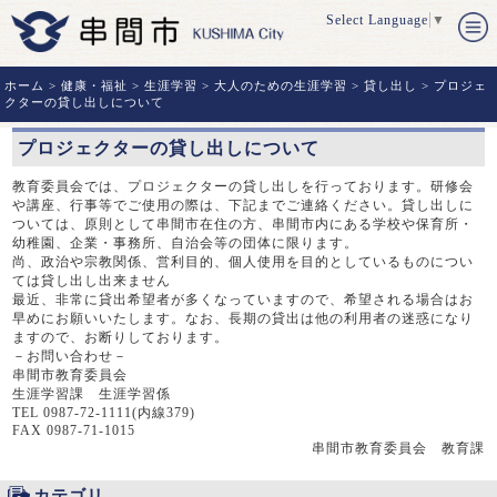
Select Language
▼
ホーム
>
健康・福祉
>
生涯学習
>
大人のための生涯学習
>
貸し出し
> プロジェ
クターの貸し出しについて
プロジェクターの貸し出しについて
教育委員会では、プロジェクターの貸し出しを行っております。研修会
や講座、行事等でご使用の際は、下記までご連絡ください。貸し出しに
ついては、原則として串間市在住の方、串間市内にある学校や保育所・
幼稚園、企業・事務所、自治会等の団体に限ります。
尚、政治や宗教関係、営利目的、個人使用を目的としているものについ
ては貸し出し出来ません
最近、非常に貸出希望者が多くなっていますので、希望される場合はお
早めにお願いいたします。なお、長期の貸出は他の利用者の迷惑になり
ますので、お断りしております。
－お問い合わせ－
串間市教育委員会
生涯学習課 生涯学習係
TEL 0987-72-1111(内線379)
FAX 0987-71-1015
串間市教育委員会 教育課
カテゴリ