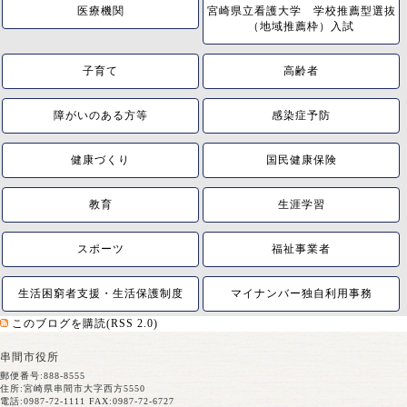
医療機関
宮崎県立看護大学 学校推薦型選抜
（地域推薦枠）入試
子育て
高齢者
障がいのある方等
感染症予防
健康づくり
国民健康保険
教育
生涯学習
スポーツ
福祉事業者
生活困窮者支援・生活保護制度
マイナンバー独自利用事務
このブログを購読(RSS 2.0)
串間市役所
郵便番号:888-8555
住所:宮崎県串間市大字西方5550
電話:0987-72-1111 FAX:0987-72-6727