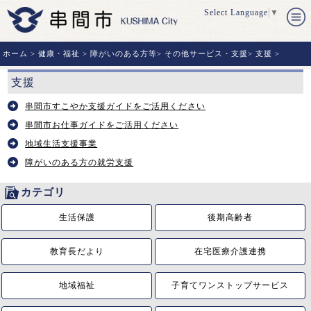
Select Language
▼
ホーム
>
健康・福祉
>
障がいのある方等
>
その他サービス・支援
>
支援
>
支援
串間市すこやか支援ガイドをご活用ください
串間市お仕事ガイドをご活用ください
地域生活支援事業
障がいのある方の就労支援
カテゴリ
生活保護
後期高齢者
教育長だより
在宅医療介護連携
地域福祉
子育てワンストップサービス