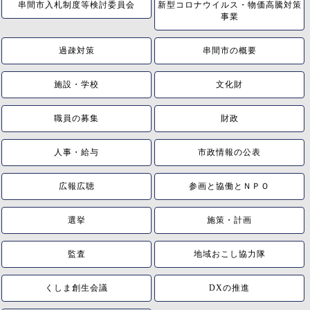
串間市入札制度等検討委員会
新型コロナウイルス・物価高騰対策
事業
過疎対策
串間市の概要
施設・学校
文化財
職員の募集
財政
人事・給与
市政情報の公表
広報広聴
参画と協働とＮＰＯ
選挙
施策・計画
監査
地域おこし協力隊
くしま創生会議
DXの推進