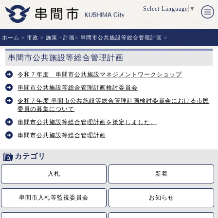
Select Language
▼
ホーム
>
市政
>
施策・計画
>
串間市公共施設等総合管理計画
>
串間市公共施設等総合管理計画
令和７年度 串間市公共施設マネジメントワークショップ
串間市公共施設等総合管理計画検討委員会
令和７年度 串間市公共施設等総合管理計画検討委員会における市民
委員の募集について
串間市公共施設等総合管理計画を策定しました。
串間市公共施設等総合管理計画
カテゴリ
入札
新着
串間市入札等監視委員会
お知らせ