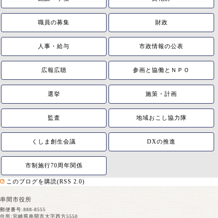
職員の募集
財政
人事・給与
市政情報の公表
広報広聴
参画と協働とＮＰＯ
選挙
施策・計画
監査
地域おこし協力隊
くしま創生会議
DXの推進
市制施行70周年関係
このブログを購読(RSS 2.0)
串間市役所
郵便番号:888-8555
住所:宮崎県串間市大字西方5550