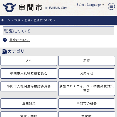
Select Language
▼
ホーム
>
市政
>
監査
>
監査について
>
監査について
監査について
カテゴリ
入札
新着
串間市入札等監視委員会
お知らせ
串間市入札制度等検討委員会
新型コロナウイルス・物価高騰対策
事業
過疎対策
串間市の概要
施設・学校
文化財