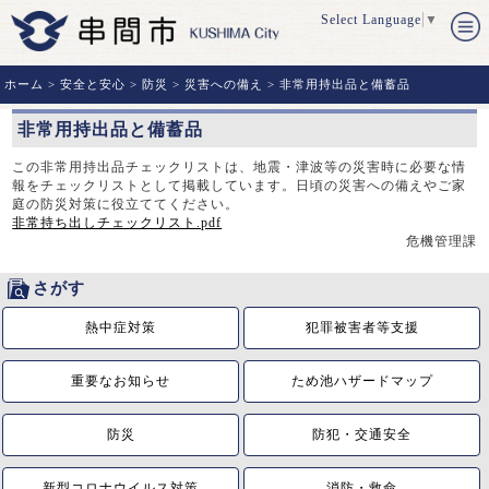
Select Language
▼
ホーム
>
安全と安心
>
防災
>
災害への備え
> 非常用持出品と備蓄品
非常用持出品と備蓄品
この非常用持出品チェックリストは、地震・津波等の災害時に必要な情
報をチェックリストとして掲載しています。日頃の災害への備えやご家
庭の防災対策に役立ててください。
非常持ち出しチェックリスト.pdf
危機管理課
さがす
熱中症対策
犯罪被害者等支援
重要なお知らせ
ため池ハザードマップ
防災
防犯・交通安全
新型コロナウイルス対策
消防・救命