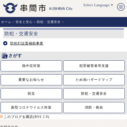
Select Language
▼
ホーム
>
安全と安心
>
防犯・交通安全
>
防犯・交通安全
防犯灯設置補助事業
さがす
熱中症対策
犯罪被害者等支援
重要なお知らせ
ため池ハザードマップ
防災
防犯・交通安全
新型コロナウイルス対策
消防・救命
このブログを購読(RSS 2.0)