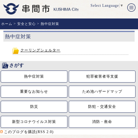
Select Language
▼
>
>
ホーム
安全と安心
熱中症対策
熱中症対策
クーリングシェルター
さがす
熱中症対策
犯罪被害者等支援
重要なお知らせ
ため池ハザードマップ
防災
防犯・交通安全
新型コロナウイルス対策
消防・救命
このブログを購読(RSS 2.0)