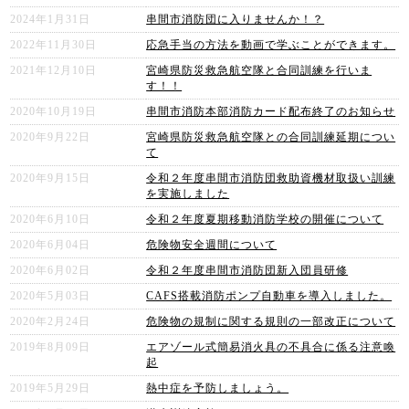
2024年1月31日
串間市消防団に入りませんか！？
2022年11月30日
応急手当の方法を動画で学ぶことができます。
2021年12月10日
宮崎県防災救急航空隊と合同訓練を行いま
す！！
2020年10月19日
串間市消防本部消防カード配布終了のお知らせ
2020年9月22日
宮崎県防災救急航空隊との合同訓練延期につい
て
2020年9月15日
令和２年度串間市消防団救助資機材取扱い訓練
を実施しました
2020年6月10日
令和２年度夏期移動消防学校の開催について
2020年6月04日
危険物安全週間について
2020年6月02日
令和２年度串間市消防団新入団員研修
2020年5月03日
CAFS搭載消防ポンプ自動車を導入しました。
2020年2月24日
危険物の規制に関する規則の一部改正について
2019年8月09日
エアゾール式簡易消火具の不具合に係る注意喚
起
2019年5月29日
熱中症を予防しましょう。