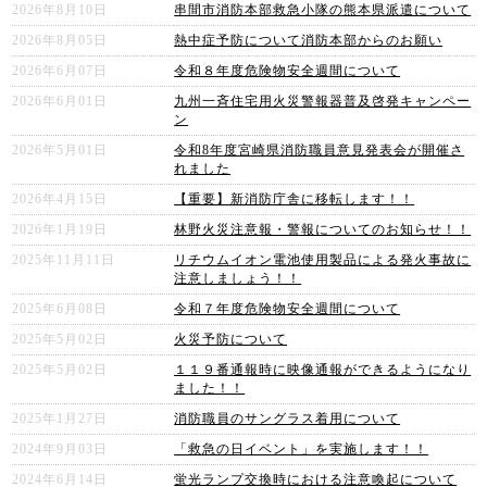
2026年8月10日
串間市消防本部救急小隊の熊本県派遣について
2026年8月05日
熱中症予防について消防本部からのお願い
2026年6月07日
令和８年度危険物安全週間について
2026年6月01日
九州一斉住宅用火災警報器普及啓発キャンペー
ン
2026年5月01日
令和8年度宮崎県消防職員意見発表会が開催さ
れました
2026年4月15日
【重要】新消防庁舎に移転します！！
2026年1月19日
林野火災注意報・警報についてのお知らせ！！
2025年11月11日
リチウムイオン電池使用製品による発火事故に
注意しましょう！！
2025年6月08日
令和７年度危険物安全週間について
2025年5月02日
火災予防について
2025年5月02日
１１９番通報時に映像通報ができるようになり
ました！！
2025年1月27日
消防職員のサングラス着用について
2024年9月03日
「救急の日イベント」を実施します！！
2024年6月14日
蛍光ランプ交換時における注意喚起について