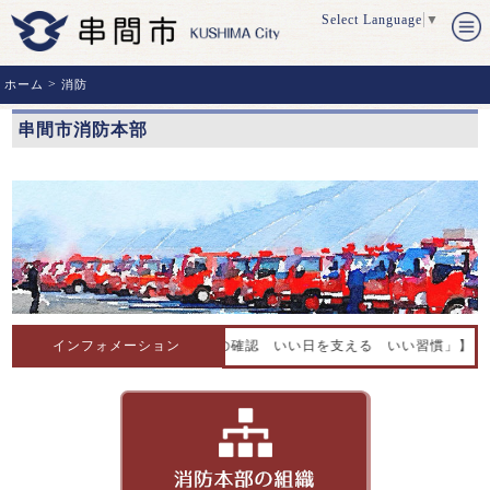
Select Language
▼
>
ホーム
消防
串間市消防本部
【全国統一防火標語「火の確認 いい日を支える いい習慣」】【串
インフォメーション