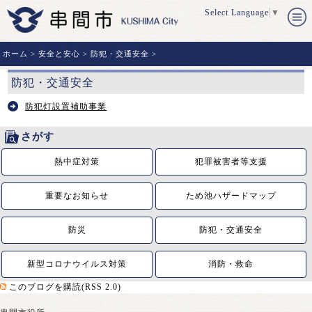
Select Language
▼
ホーム
>
安全と安心
>
防犯・交通安全
>
防犯・交通安全
防犯灯設置補助事業
さがす
熱中症対策
犯罪被害者等支援
重要なお知らせ
ため池ハザードマップ
防災
防犯・交通安全
新型コロナウイルス対策
消防・救命
このブログを購読(RSS 2.0)