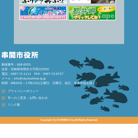
郵便番号：888-8555
住所：宮崎県串間市大字西方5550
電話：0987-72-1111 FAX：0987-72-6727
メール：
info@city.kushima.lg.jp
時間：8時30分～17時15分(土曜日、日曜日、祝日、年末年始を除く)
プライバシーポリシー
市へのご意見・お問い合わせ
リンク集
Copyright (C) KUSHIMA City. All Rights Reserved.