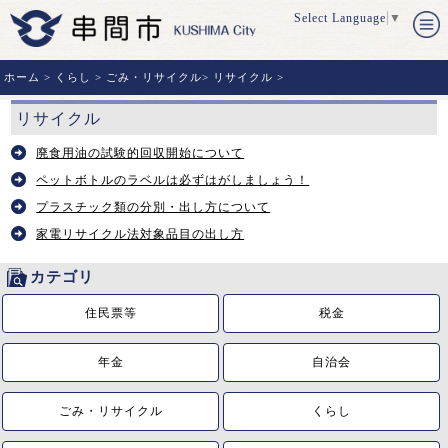
Select Language
▼
ホーム
>
くらし
>
ごみ・リサイクル
>
リサイクル
>
リサイクル
廃食用油の試験的回収開始について
ペットボトルのラベルは必ずはがしましょう！
プラスチック類の分別・出し方について
家電リサイクル法対象品目の出し方
カテゴリ
住民票等
税金
年金
自治会
ごみ・リサイクル
くらし