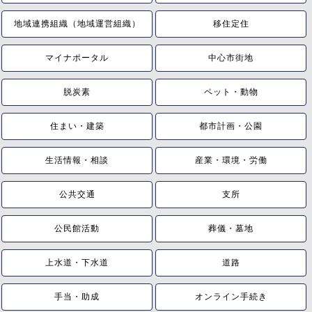
地域連携組織（地域運営組織）
移住定住
マイナポータル
中心市街地
脱炭素
ペット・動物
住まい・建築
都市計画・公園
生活情報・相談
産業・環境・労働
公共交通
支所
公民館活動
葬儀・墓地
上水道・下水道
道路
手当・助成
オンライン手続き