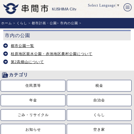
Select Language
▼
ホーム
>
くらし
>
都市計画・公園
>
市内の公園
>
市内の公園
都市公園一覧
桂原地区親水公園・赤池地区農村公園について
第2高畑山について
カテゴリ
住民票等
税金
年金
自治会
ごみ・リサイクル
くらし
お知らせ
空き家