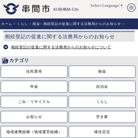
Select Language
▼
ホーム
>
くらし
>
税金
>
相続登記の促進に関する法務局からのお知らせ
>
相続登記の促進に関する法務局からのお知らせ
相続登記の促進に関する法務局からのお知らせについて
カテゴリ
住民票等
税金
年金
自治会
ごみ・リサイクル
くらし
お知らせ
空き家
地域連携組織（地域運営組織）
移住定住