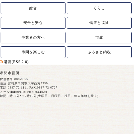
総合
くらし
安全と安心
健康と福祉
事業者の方へ
市政
串間を楽しむ
ふるさと納税
購読(RSS 2.0)
串間市役所
郵便番号:888-8555
住所:宮崎県串間市大字西方5550
電話:0987-72-1111 FAX:0987-72-6727
メール:
info@city.kushima.lg.jp
時間:8時30分〜17時15分(土曜日、日曜日、祝日、年末年始を除く)