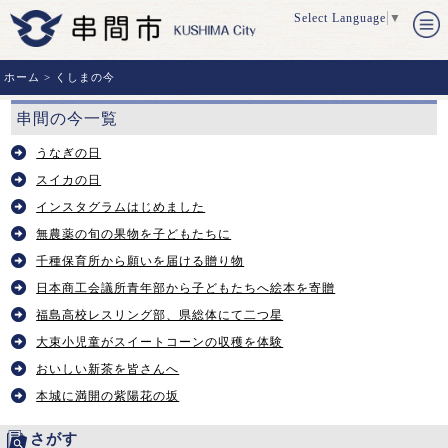
Select Language
▼
ホーム
> くしまの今
串間の今一覧
うなぎの日
スイカの日
インスタグラムはじめました
無農薬の旬の果物を子どもたちに
千種保育所から願いを届ける贈り物
日本商工会議所青年部から子どもたちへ絵本を寄贈
福島高校レスリング部、県総体にて二つ星
大束小児童がスイートコーンの収穫を体験
おいしい新茶を皆さんへ
本城に満開の紫陽花の坂
さがす