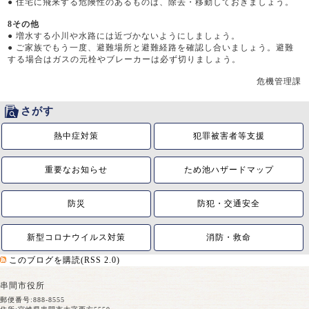
●
住宅に飛来する危険性のあるものは、除去・移動しておきましょう。
8その他
●
増水する小川や水路には近づかないようにしましょう。
●
ご家族でもう一度、避難場所と避難経路を確認し合いましょう。避難
する場合はガスの元栓やブレーカーは必ず切りましょう。
危機管理課
さがす
熱中症対策
犯罪被害者等支援
重要なお知らせ
ため池ハザードマップ
防災
防犯・交通安全
新型コロナウイルス対策
消防・救命
このブログを購読(RSS 2.0)
串間市役所
郵便番号:888-8555