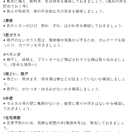
●
断水に備え、飲料水、生活用水を確保しておきましょう。(風呂の水を
貯めておく等)
●
病人や乳幼児、体の不自由な方の安全を確保しましょう。
2屋根
●
瓦やトタンのひび、割れ、ずれ、はがれ等を確認しておきましょう。
3窓ガラス
●
雨戸のないガラス窓は、飛来物や強風から守るため、ガムテープを貼
ったり、カーテンを引きましょう。
4ベランダ
●
物干し、鉢植え、プランターなど飛ばされそうな物は取り込みましょ
う。(安全な場所へ)
5雨どい、雨戸
●
雨どい、雨水ます、排水溝は物などが詰まっていないか確認しましょ
う。
●
雨戸に、がたつき・ゆるみがないかを確認しましょう。
6外壁
●
モルタル等の壁に亀裂がないか、板壁に腐りや浮きはないかを確認し
ておきましょう。
7住宅周囲
●
災害予防のため、危険な状態の木(風倒木等)は、除去しておきましょ
う。