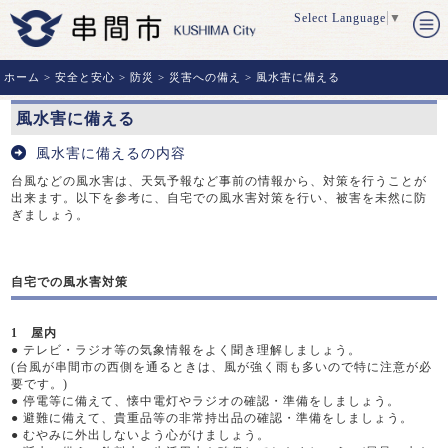
Select Language
▼
ホーム
>
安全と安心
>
防災
>
災害への備え
> 風水害に備える
風水害に備える
風水害に備えるの内容
台風などの風水害は、天気予報など事前の情報から、対策を行うことが
出来ます。以下を参考に、自宅での風水害対策を行い、被害を未然に防
ぎましょう。
自宅での風水害対策
1 屋内
●
テレビ・ラジオ等の気象情報をよく聞き理解しましょう。
(台風が串間市の西側を通るときは、風が強く雨も多いので特に注意が必
要です。)
●
停電等に備えて、懐中電灯やラジオの確認・準備をしましょう。
●
避難に備えて、貴重品等の非常持出品の確認・準備をしましょう。
●
むやみに外出しないよう心がけましょう。