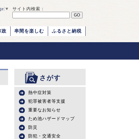
ge
▼
サイト内検索：
市政
串間を楽しむ
ふるさと納税
さがす
熱中症対策
犯罪被害者等支援
重要なお知らせ
ため池ハザードマップ
防災
防犯・交通安全