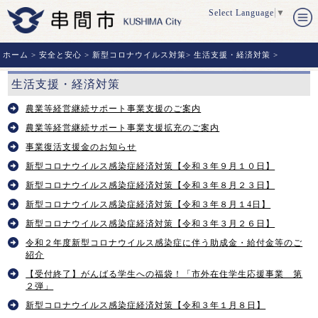
Select Language
▼
ホーム
>
安全と安心
>
新型コロナウイルス対策
>
生活支援・経済対策
>
生活支援・経済対策
農業等経営継続サポート事業支援のご案内
農業等経営継続サポート事業支援拡充のご案内
事業復活支援金のお知らせ
新型コロナウイルス感染症経済対策【令和３年９月１０日】
新型コロナウイルス感染症経済対策【令和３年８月２３日】
新型コロナウイルス感染症経済対策【令和３年８月１4日】
新型コロナウイルス感染症経済対策【令和３年３月２６日】
令和２年度新型コロナウイルス感染症に伴う助成金・給付金等のご
紹介
【受付終了】がんばる学生への福袋！「市外在住学生応援事業 第
２弾」
新型コロナウイルス感染症経済対策【令和３年１月８日】