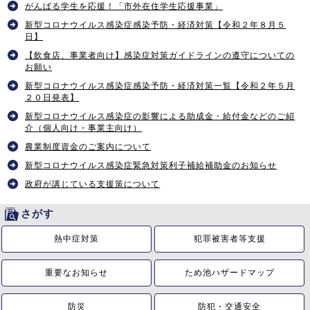
がんばる学生を応援！「市外在住学生応援事業」
新型コロナウイルス感染症感染予防・経済対策【令和２年８月５
日】
【飲食店、事業者向け】感染症対策ガイドラインの遵守についての
お願い
新型コロナウイルス感染症感染予防・経済対策一覧【令和２年５月
２０日発表】
新型コロナウイルス感染症の影響による助成金・給付金などのご紹
介（個人向け・事業主向け）
農業制度資金のご案内について
新型コロナウイルス感染症緊急対策利子補給補助金のお知らせ
政府が講じている支援策について
さがす
熱中症対策
犯罪被害者等支援
重要なお知らせ
ため池ハザードマップ
防災
防犯・交通安全