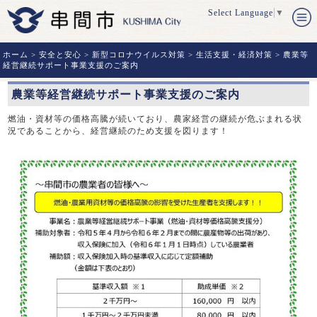
Select Language
▼
ホーム
>
安全と安心
>
新型コロナウイルス対策
>
生活支援・経済対策
> 農業等
経営継続サポート事業支援のご案内
農業等経営継続サポート事業支援のご案内
燃油・資材等の価格高騰が続いており、農家経営の継続が危ぶまれる状
況であることから、経営継続のため支援を図ります！