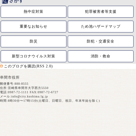
さがす
熱中症対策
犯罪被害者等支援
重要なお知らせ
ため池ハザードマップ
防災
防犯・交通安全
新型コロナウイルス対策
消防・救命
このブログを購読(RSS 2.0)
串間市役所
郵便番号:888-8555
住所:宮崎県串間市大字西方5550
電話:0987-72-1111 FAX:0987-72-6727
メール:
info@city.kushima.lg.jp
時間:8時30分〜17時15分(土曜日、日曜日、祝日、年末年始を除く)