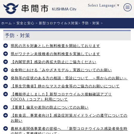
Select Language
▼
ホーム
>
安全と安心
>
新型コロナウイルス対策
>
予防・対策
>
予防・対策
県民の方を対象とした無料検査を開始しております
県がワクチン未接種者の無料検査を実施しています
【内閣官房】感染の再拡大防止にご協力ください
会食時における「みやざきモデル」実践についてのお願い
発熱等の症状のある方の相談・受診について ～県からのお願い～
【厚生労働省】静かなマスク会食等のご協力のお願いについて
【機能停止しました】新型コロナウイルス接触確認アプリ
COCOA（ココア）利用について
【重要】偏見や差別の防止についてのお願い
【飲食店、事業者向け】感染症対策ガイドラインの遵守についての
お願い
農林水産関係事業者の皆様へ 「新型コロナウイルス感染者発生時
の対応・業務継続について」