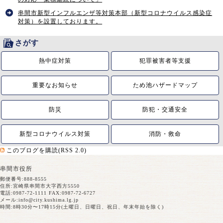
串間市新型インフルエンザ等対策本部（新型コロナウイルス感染症
対策）を設置しております。
さがす
熱中症対策
犯罪被害者等支援
重要なお知らせ
ため池ハザードマップ
防災
防犯・交通安全
新型コロナウイルス対策
消防・救命
このブログを購読(RSS 2.0)
串間市役所
郵便番号:888-8555
住所:宮崎県串間市大字西方5550
電話:0987-72-1111 FAX:0987-72-6727
メール:
info@city.kushima.lg.jp
時間:8時30分〜17時15分(土曜日、日曜日、祝日、年末年始を除く)