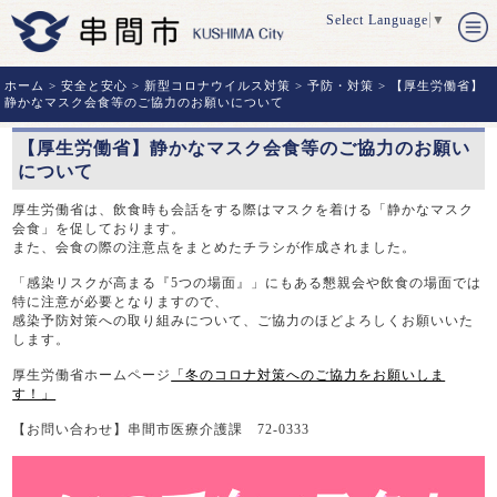
Select Language
▼
ホーム
>
安全と安心
>
新型コロナウイルス対策
>
予防・対策
> 【厚生労働省】
静かなマスク会食等のご協力のお願いについて
【厚生労働省】静かなマスク会食等のご協力のお願い
について
厚生労働省は、飲食時も会話をする際はマスクを着ける「静かなマスク
会食」を促しております。
また、会食の際の注意点をまとめたチラシが作成されました。
「感染リスクが高まる『5つの場面』」にもある懇親会や飲食の場面では
特に注意が必要となりますので、
感染予防対策への取り組みについて、ご協力のほどよろしくお願いいた
します。
厚生労働省ホームページ
「冬のコロナ対策へのご協力をお願いしま
す！」
【お問い合わせ】串間市医療介護課 72-0333