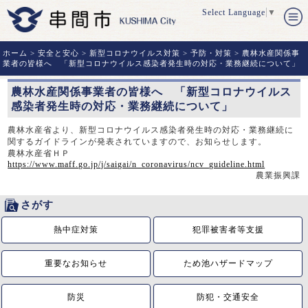
Select Language
▼
ホーム
>
安全と安心
>
新型コロナウイルス対策
>
予防・対策
> 農林水産関係事
業者の皆様へ 「新型コロナウイルス感染者発生時の対応・業務継続について」
農林水産関係事業者の皆様へ 「新型コロナウイルス
感染者発生時の対応・業務継続について」
農林水産省より、新型コロナウイルス感染者発生時の対応・業務継続に
関するガイドラインが発表されていますので、お知らせします。
農林水産省ＨＰ
https://www.maff.go.jp/j/saigai/n_coronavirus/ncv_guideline.html
農業振興課
さがす
熱中症対策
犯罪被害者等支援
重要なお知らせ
ため池ハザードマップ
防災
防犯・交通安全