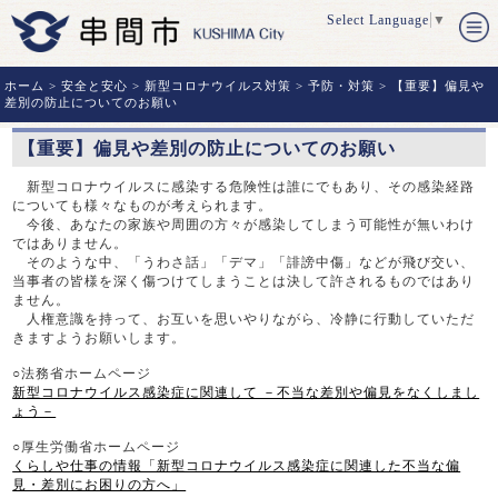
Select Language
▼
ホーム
>
安全と安心
>
新型コロナウイルス対策
>
予防・対策
> 【重要】偏見や
差別の防止についてのお願い
【重要】偏見や差別の防止についてのお願い
新型コロナウイルスに感染する危険性は誰にでもあり、その感染経路
についても様々なものが考えられます。
今後、あなたの家族や周囲の方々が感染してしまう可能性が無いわけ
ではありません。
そのような中、「うわさ話」「デマ」「誹謗中傷」などが飛び交い、
当事者の皆様を深く傷つけてしまうことは決して許されるものではあり
ません。
人権意識を持って、お互いを思いやりながら、冷静に行動していただ
きますようお願いします。
○法務省ホームページ
新型コロナウイルス感染症に関連して －不当な差別や偏見をなくしまし
ょう－
○厚生労働省ホームページ
くらしや仕事の情報「新型コロナウイルス感染症に関連した不当な偏
見・差別にお困りの方へ」