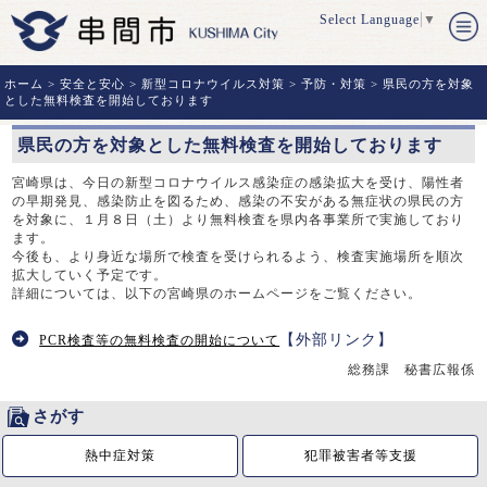
Select Language
▼
ホーム
>
安全と安心
>
新型コロナウイルス対策
>
予防・対策
> 県民の方を対象
とした無料検査を開始しております
県民の方を対象とした無料検査を開始しております
宮崎県は、今日の新型コロナウイルス感染症の感染拡大を受け、陽性者
の早期発見、感染防止を図るため、感染の不安がある無症状の県民の方
を対象に、１月８日（土）より無料検査を県内各事業所で実施しており
ます。
今後も、より身近な場所で検査を受けられるよう、検査実施場所を順次
拡大していく予定です。
詳細については、以下の宮崎県のホームページをご覧ください。
【外部リンク】
PCR検査等の無料検査の開始について
総務課 秘書広報係
さがす
熱中症対策
犯罪被害者等支援