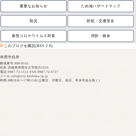
重要なお知らせ
ため池ハザードマップ
防災
防犯・交通安全
新型コロナウイルス対策
消防・救命
このブログを購読(RSS 2.0)
串間市役所
郵便番号:888-8555
住所:宮崎県串間市大字西方5550
電話:0987-72-1111 FAX:0987-72-6727
メール:
info@city.kushima.lg.jp
時間:8時30分〜17時15分(土曜日、日曜日、祝日、年末年始を除く)