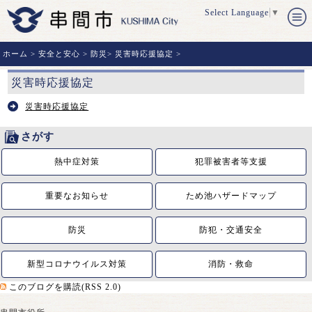
Select Language
▼
ホーム
>
安全と安心
>
防災
>
災害時応援協定
>
災害時応援協定
災害時応援協定
さがす
熱中症対策
犯罪被害者等支援
重要なお知らせ
ため池ハザードマップ
防災
防犯・交通安全
新型コロナウイルス対策
消防・救命
このブログを購読(RSS 2.0)