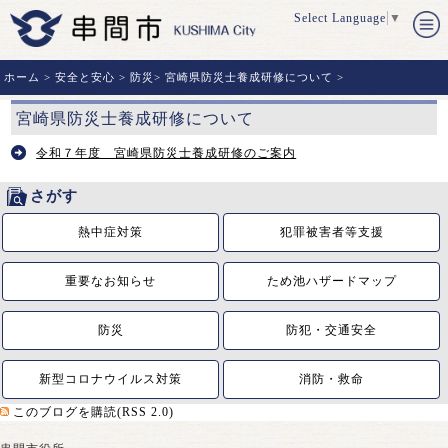
Select Language
▼
ホーム
>
安全と安心
>
防災
>
宮崎県防災士養成研修について
>
宮崎県防災士養成研修について
令和７年度 宮崎県防災士養成研修のご案内
さがす
熱中症対策
犯罪被害者等支援
重要なお知らせ
ため池ハザードマップ
防災
防犯・交通安全
新型コロナウイルス対策
消防・救命
このブログを購読(RSS 2.0)