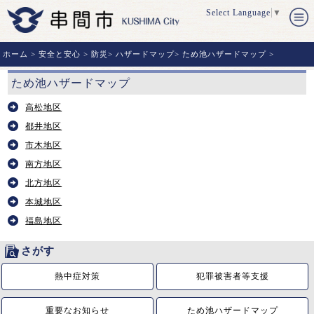
Select Language
▼
ホーム
>
安全と安心
>
防災
>
ハザードマップ
>
ため池ハザードマップ
>
ため池ハザードマップ
高松地区
都井地区
市木地区
南方地区
北方地区
本城地区
福島地区
さがす
熱中症対策
犯罪被害者等支援
重要なお知らせ
ため池ハザードマップ