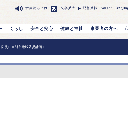
Select Langua
音声読み上げ
文字拡大
配色反転
ー
くらし
安全と安心
健康と福祉
事業者の方へ
>
防災
>
串間市地域防災計画
>