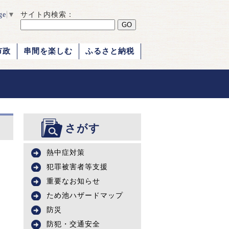
ge
▼
サイト内検索：
市政
串間を楽しむ
ふるさと納税
さがす
熱中症対策
犯罪被害者等支援
重要なお知らせ
ため池ハザードマップ
防災
防犯・交通安全