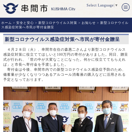
Select Language
▼
ホーム
>
安全と安心
>
新型コロナウイルス対策
>
お知らせ
> 新型コロナウイル
ス感染症対策へ市民が寄付金贈呈
新型コロナウイルス感染症対策へ市民が寄付金贈呈
４月２８日（火）、串間市在住の森惠二さんより新型コロナウイルス
感染症対策に役立ててほしいと
100
万円の寄付がありました。同日、贈呈
式が行われ、「世の中が大変なことになった。何かに役立ててもらえれ
ば」と市長へ寄付金を手渡しました。
寄付金は今後、串間市内での新型コロナウイルス感染症予防のため、
備蓄量が少なくなりつつあるアルコール消毒液の購入などに活用される
予定となっております。