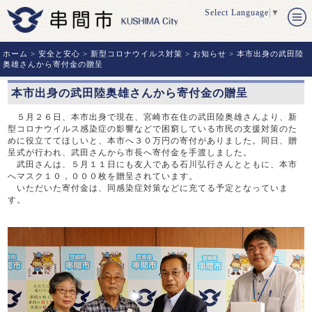
Select Language
▼
ホーム
>
安全と安心
>
新型コロナウイルス対策
>
お知らせ
> 本市出身の武田陸
奥雄さんから寄付金の贈呈
本市出身の武田陸奥雄さんから寄付金の贈呈
５月２６日、本市出身で現在、宮崎市在住の武田陸奥雄さんより、新
型コロナウイルス感染症の影響などで困窮している市民の支援対策のた
めに役立ててほしいと、本市へ３０万円の寄付がありました。同日、贈
呈式が行われ、武田さんから市長へ寄付金を手渡しました。
武田さんは、５月１１日にも友人である石川弘行さんとともに、本市
へマスク１０，０００枚を贈呈されています。
いただいた寄付金は、同感染症対策などに充てる予定となっていま
す。