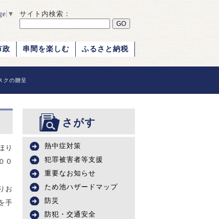
ge
▼
サイト内検索：
市政
串間を楽しむ
ふるさと納税
スクの贈呈
さがす
熱中症対策
ほり
犯罪被害者等支援
００
重要なお知らせ
ため池ハザードマップ
りお
防災
を手
防犯・交通安全