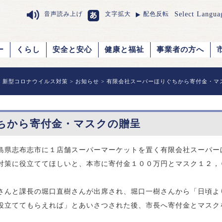
Select Langua
音声読み上げ
文字拡大
配色反転
ー
くらし
安全と安心
健康と福祉
事業者の方へ
>
新型コロナウイルス対策
>
お知らせ
> 有限会社スーパーほりぐちから寄付金・マ
ちから寄付金・マスクの贈呈
島県志布志市に１店舗スーパーマ
ーケットを置く有限会社スーパー
対策に役立ててほしいと、本市に寄付金１００万円とマスク１２，
さんと課長の堀口直樹さんが出席
され、堀口一樹さんから「日頃よ
役立ててもらえれば」とあいさつされた後、市長へ寄付金とマスク