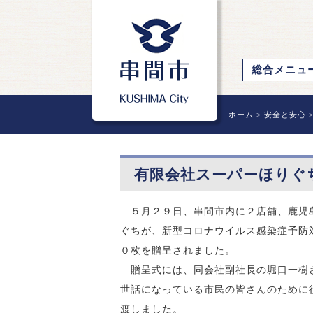
総合メニュ
ホーム
>
安全と安心
有限会社スーパーほりぐ
５月２９日、串間市内に
２
店舗、鹿児
ぐちが、新型コロナウイルス感染症予防
０枚を贈呈されました。
贈呈式には、同会社副社長の堀口一樹
世話になっている市民の皆さんのために
渡しました。