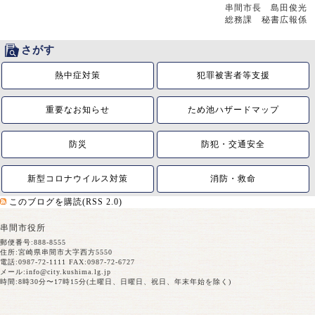
串間市長 島田俊光
総務課 秘書広報係
さがす
熱中症対策
犯罪被害者等支援
重要なお知らせ
ため池ハザードマップ
防災
防犯・交通安全
新型コロナウイルス対策
消防・救命
このブログを購読(RSS 2.0)
串間市役所
郵便番号:888-8555
住所:宮崎県串間市大字西方5550
電話:0987-72-1111 FAX:0987-72-6727
メール:
info@city.kushima.lg.jp
時間:8時30分〜17時15分(土曜日、日曜日、祝日、年末年始を除く)