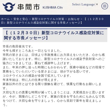
Select Language
▼
ホーム
>
安全と安心
>
新型コロナウイルス対策
>
お知らせ
> 【（１２月３０
日）新型コロナウイルス感染症対策に関する市長メッセージ】
【（１２月３０日）新型コロナウイルス感染症対策に
関する市長メッセージ】
市長の島田俊光です。
今年も残すところあと一日となりました。
市民の皆さまには、日頃より市政推進にお力添えをいただき、心から感
謝いたしております。特に、新型コロナウイルスの感染予防対策へのご
協力につきましては、重ねて感謝申し上げます。
また、年末の押し迫った時期にもかかわらず、医療や福祉などの現場で
業務をしていただいている皆さまには、頭が下がる思いです。
コロナウイルスの感染が全国で拡大しています。
年末年始は、特に人の往来が増えます。
家族以外の方とはできる限り接触を避けて、慎重な行動をお願いしま
す。
大切な方との貴重な時間が減ってしまうことは、大変残念かと思います
が、今が、我慢のしどころです。家族の安全を守るためにもみんなで気
をつけて、大切な命を守りましょう。心から笑顔で新年を迎えましょ
う。