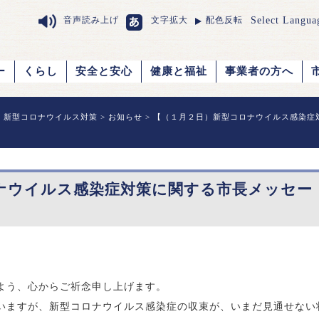
Select Langua
音声読み上げ
文字拡大
配色反転
ー
くらし
安全と安心
健康と福祉
事業者の方へ
>
新型コロナウイルス対策
>
お知らせ
> 【（１月２日）新型コロナウイルス感染症
ナウイルス感染症対策に関する市長メッセー
よう、心からご祈念申し上げます。
いますが、新型コロナウイルス感染症の収束が、いまだ見通せない