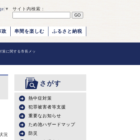
ge
▼
サイト内検索：
市政
串間を楽しむ
ふるさと納税
対策に関する市長メッ
さがす
熱中症対策
犯罪被害者等支援
重要なお知らせ
ため池ハザードマップ
防災
状況