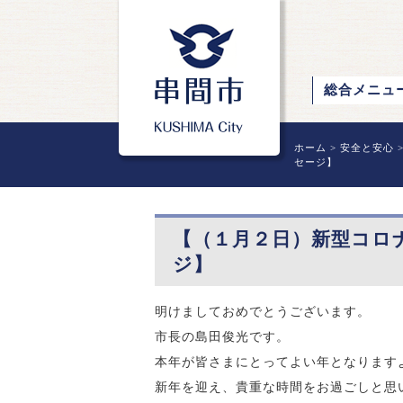
総合メニュ
ホーム
>
安全と安心
セージ】
【（１月２日）新型コロ
ジ】
明けましておめでとうございます。
市長の島田俊光です。
本年が皆さまにとってよい年となります
新年を迎え、貴重な時間をお過ごしと思