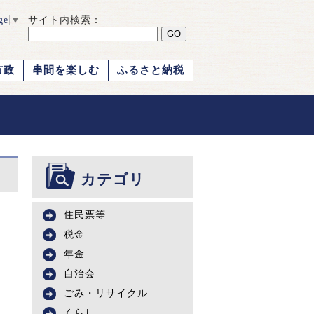
ge
▼
サイト内検索：
市政
串間を楽しむ
ふるさと納税
カテゴリ
住民票等
税金
年金
自治会
ごみ・リサイクル
くらし