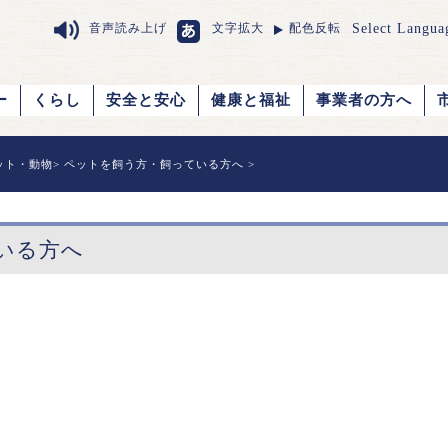
Select Langua
音声読み上げ
文字拡大
配色反転
ー
くらし
安全と安心
健康と福祉
事業者の方へ
ット・動物
>
ペットを飼う方・飼っている方へ
>
いる方へ