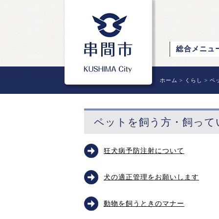
総合メニュ
ホーム
>
くらし
>
ペ
ペットを飼う方・飼って
狂犬病予防注射について
犬の適正管理をお願いします
動物を飼うときのマナー