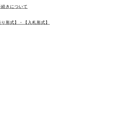
手続きについて
売り形式】・【入札形式】