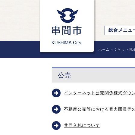
総合メニュ
ホーム
>
くらし
>
税
公売
インターネット公売関係様式ダウ
不動産公売等における暴力団員等
共同入札について