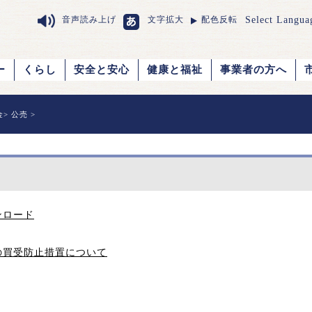
Select Langua
音声読み上げ
文字拡大
配色反転
ー
くらし
安全と安心
健康と福祉
事業者の方へ
金
>
公売
>
ンロード
の買受防止措置について