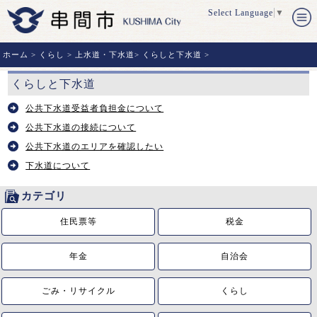
Select Language
▼
ホーム
>
くらし
>
上水道・下水道
>
くらしと下水道
>
くらしと下水道
公共下水道受益者負担金について
公共下水道の接続について
公共下水道のエリアを確認したい
下水道について
カテゴリ
住民票等
税金
年金
自治会
ごみ・リサイクル
くらし